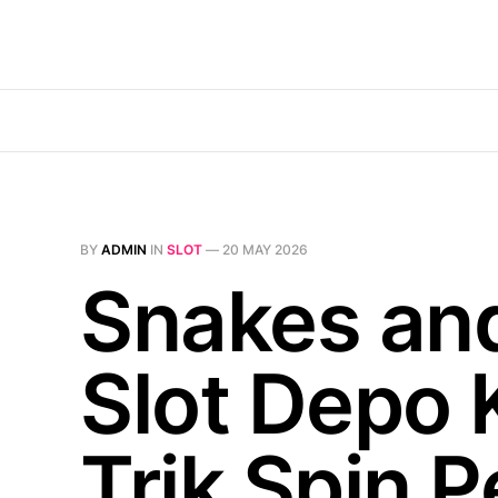
BY
ADMIN
IN
SLOT
—
20 MAY 2026
Snakes an
Slot Depo 
Trik Spin 