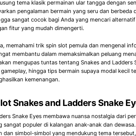
usung tema klasik permainan ular tangga dengan se
arkan pengalaman bermain yang seru dan berbeda da
ga sangat cocok bagi Anda yang mencari alternatif 
an fitur yang mudah dimengerti.
a, memahami trik spin slot pemula dan mengenal info
angat membantu dalam memaksimalkan peluang men
mi akan mengupas tuntas tentang Snakes and Ladders 
, gameplay, hingga tips bermain supaya modal kecil 
ghasilkan kemenangan.
lot Snakes and Ladders Snake E
ders Snake Eyes membawa nuansa nostalgia dari pe
g sangat populer di kalangan anak-anak dan dewasa.
sh dan simbol-simbol yang mendukung tema tersebut, s