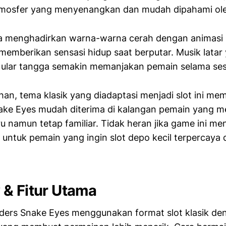
mosfer yang menyenangkan dan mudah dipahami oleh
ya menghadirkan warna-warna cerah dengan animasi 
memberikan sensasi hidup saat berputar. Musik latar
 ular tangga semakin memanjakan pemain selama ses
han, tema klasik yang diadaptasi menjadi slot ini m
ake Eyes mudah diterima di kalangan pemain yang m
 namun tetap familiar. Tidak heran jika game ini men
untuk pemain yang ingin slot depo kecil terpercaya
& Fitur Utama
ders Snake Eyes menggunakan format slot klasik de