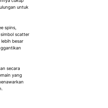
innya cukup
ulungan untuk
ee spins,
 simbol scatter
lebih besar
nggantikan
gan secara
pemain yang
 menawarkan
n.