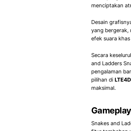
menciptakan at
Desain grafisn
yang bergerak, 
efek suara khas
Secara keseluru
and Ladders Sn
pengalaman baru
pilihan di
LTE4D
maksimal.
Gameplay 
Snakes and Lad