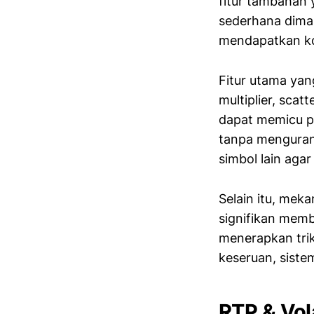
fitur tambahan
sederhana dima
mendapatkan k
Fitur utama yang
multiplier, scat
dapat memicu p
tanpa menguran
simbol lain ag
Selain itu, mek
signifikan memb
menerapkan tri
keseruan, siste
RTP & Vola