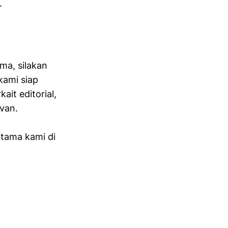
.
ma, silakan
kami siap
it editorial,
evan.
utama kami di