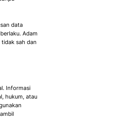
san data
 berlaku. Adam
tidak sah dan
l. Informasi
al, hukum, atau
ggunakan
gambil