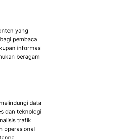
onten yang
a bagi pembaca
kupan informasi
emukan beragam
melindungi data
es dan teknologi
isis trafik
n operasional
 tanpa