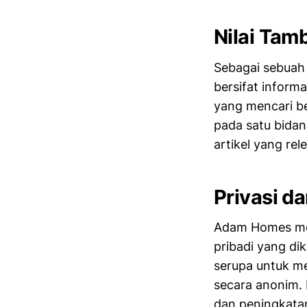
Nilai Ta
Sebagai sebua
bersifat inform
yang mencari b
pada satu bida
artikel yang re
Privasi d
Adam Homes men
pribadi yang di
serupa untuk m
secara anonim. 
dan peningkatan