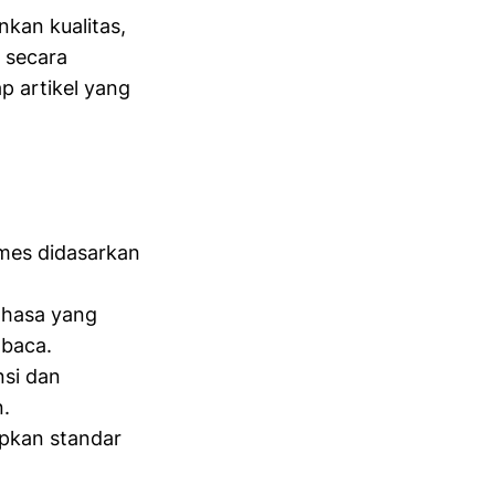
nkan kualitas,
 secara
p artikel yang
mes didasarkan
ahasa yang
mbaca.
si dan
n.
pkan standar