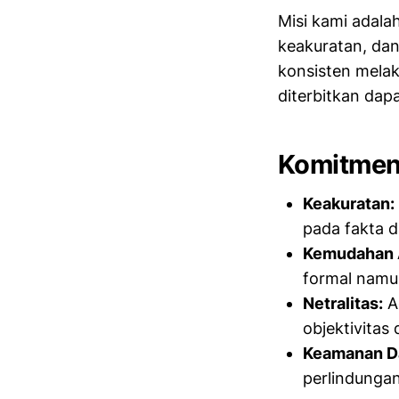
Misi kami adala
keakuratan, da
konsisten melak
diterbitkan dap
Komitmen
Keakuratan:
pada fakta 
Kemudahan 
formal namu
Netralitas:
A
objektivitas
Keamanan D
perlindunga