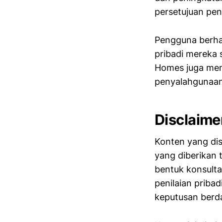
persetujuan pe
Pengguna berha
pribadi mereka
Homes juga men
penyalahgunaan
Disclaime
Konten yang dis
yang diberikan 
bentuk konsult
penilaian priba
keputusan berda