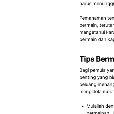
harus menunggu 
Pemahaman tenta
bermain, teruta
mengetahui kara
bermain dan kap
Tips Berm
Bagi pemula yan
penting yang bi
peluang menang.
mengelola modal
Mulailah den
permainan. 