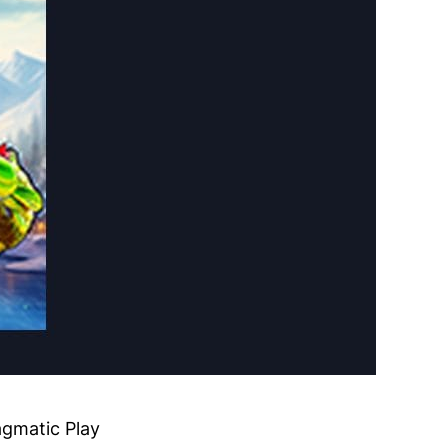
agmatic Play