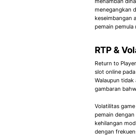
menambah dinam
menegangkan da
keseimbangan a
pemain pemula
RTP & Vola
Return to Playe
slot online pad
Walaupun tidak 
gambaran bahwa
Volatilitas gam
pemain dengan m
kehilangan moda
dengan frekuens