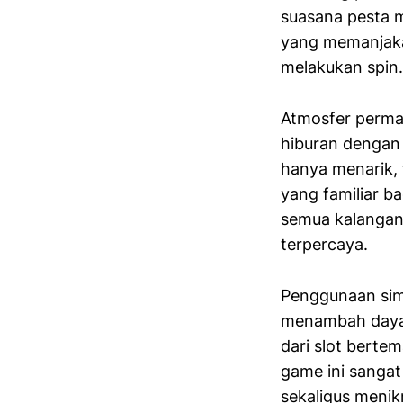
suasana pesta m
yang memanjaka
melakukan spin.
Atmosfer perma
hiburan dengan 
hanya menarik,
yang familiar 
semua kalangan 
terpercaya.
Penggunaan sim
menambah daya 
dari slot berte
game ini sanga
sekaligus menik