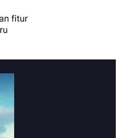
n fitur
aru