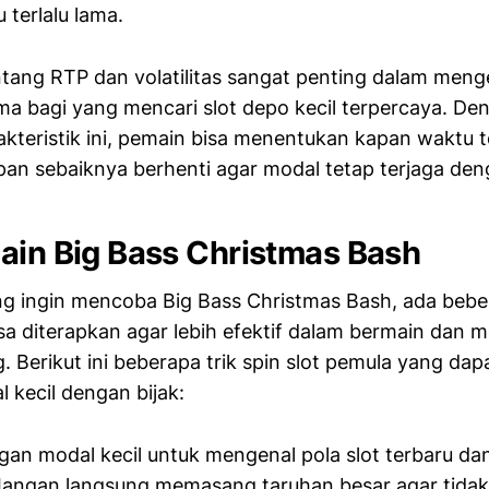
terlalu lama.
ng RTP dan volatilitas sangat penting dalam mengel
ma bagi yang mencari slot depo kecil terpercaya. De
kteristik ini, pemain bisa menentukan kapan waktu t
an sebaiknya berhenti agar modal tetap terjaga den
ain Big Bass Christmas Bash
g ingin mencoba Big Bass Christmas Bash, ada bebe
sa diterapkan agar lebih efektif dalam bermain dan
 Berikut ini beberapa trik spin slot pemula yang d
 kecil dengan bijak:
gan modal kecil untuk mengenal pola slot terbaru d
Jangan langsung memasang taruhan besar agar tidak 