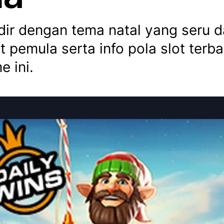
ir dengan tema natal yang seru da
ot pemula serta info pola slot terb
 ini.