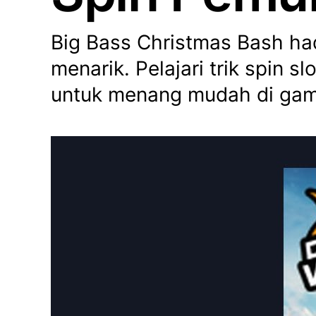
Big Bass Christmas Bash had
menarik. Pelajari trik spin sl
untuk menang mudah di game