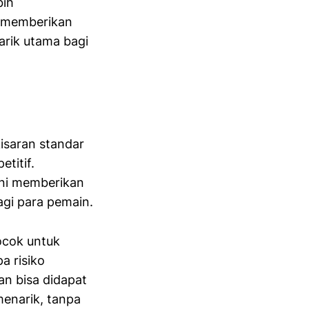
bih
t memberikan
arik utama bagi
isaran standar
titif.
ini memberikan
gi para pemain.
ocok untuk
a risiko
an bisa didapat
menarik, tanpa