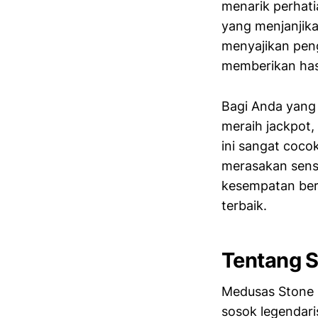
menarik perhati
yang menjanjika
menyajikan peng
memberikan hasi
Bagi Anda yang
meraih jackpot,
ini sangat coc
merasakan sensa
kesempatan berm
terbaik.
Tentang S
Medusas Stone h
sosok legendari