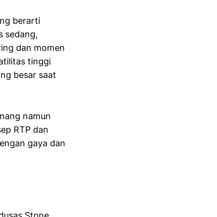
ng berarti
s sedang,
ering dan momen
litas tinggi
ang besar saat
menang namun
sep RTP dan
 dengan gaya dan
edusas Stone