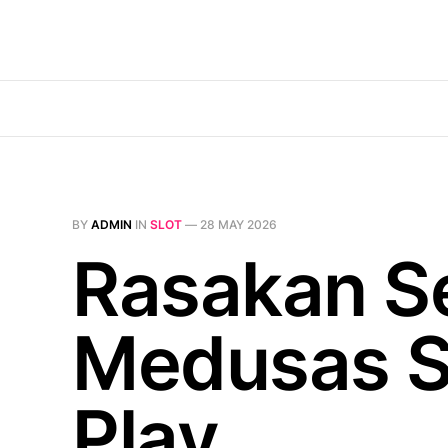
BY
ADMIN
IN
SLOT
—
28 MAY 2026
Rasakan Se
Medusas St
Play