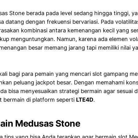
usas Stone berada pada level sedang hingga tinggi, ya
 datang dengan frekuensi bervariasi. Pada volatilita
rasakan kombinasi antara kemenangan kecil yang s
kup menguntungkan. Namun, karena ada elemen volati
menangan besar memang jarang tapi memiliki nilai y
ekali bagi para pemain yang mencari slot gampang 
nkan peluang jackpot besar. Dengan memahami kon
, Anda bisa menyesuaikan strategi bermain agar sesuai
t bermain di platform seperti
LTE4D
.
main Medusas Stone
a tips yang bisa Anda terapkan agar bermain slot M