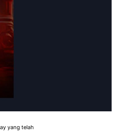
lay yang telah