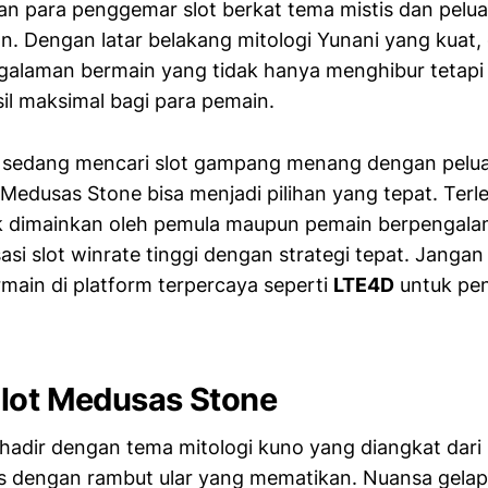
an para penggemar slot berkat tema mistis dan pel
n. Dengan latar belakang mitologi Yunani yang kuat,
alaman bermain yang tidak hanya menghibur tetapi 
l maksimal bagi para pemain.
 sedang mencari slot gampang menang dengan pelua
 Medusas Stone bisa menjadi pilihan yang tepat. Terle
ok dimainkan oleh pemula maupun pemain berpengala
si slot winrate tinggi dengan strategi tepat. Jangan
ain di platform terpercaya seperti
LTE4D
untuk pe
lot Medusas Stone
adir dengan tema mitologi kuno yang diangkat dari
s dengan rambut ular yang mematikan. Nuansa gelap