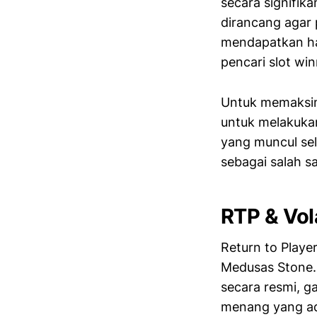
secara signifika
dirancang agar
mendapatkan ha
pencari slot win
Untuk memaksim
untuk melakukan
yang muncul sel
sebagai salah s
RTP & Vola
Return to Playe
Medusas Stone.
secara resmi, g
menang yang ad