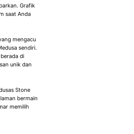
barkan. Grafik
am saat Anda
l yang mengacu
Medusa sendiri.
berada di
san unik dan
dusas Stone
alaman bermain
emar memilih