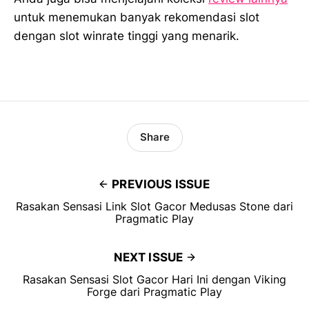
untuk menemukan banyak rekomendasi slot
dengan slot winrate tinggi yang menarik.
Share
PREVIOUS ISSUE
Rasakan Sensasi Link Slot Gacor Medusas Stone dari
Pragmatic Play
NEXT ISSUE
Rasakan Sensasi Slot Gacor Hari Ini dengan Viking
Forge dari Pragmatic Play