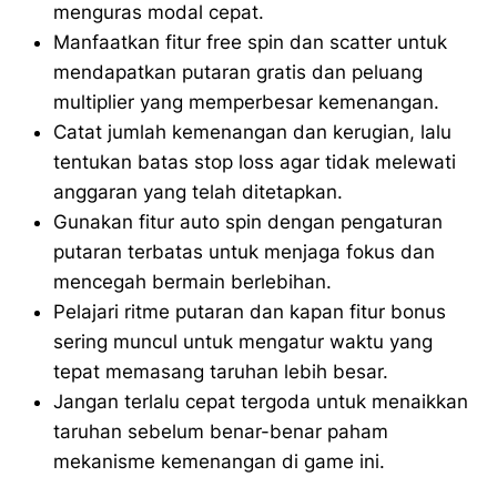
menguras modal cepat.
Manfaatkan fitur free spin dan scatter untuk
mendapatkan putaran gratis dan peluang
multiplier yang memperbesar kemenangan.
Catat jumlah kemenangan dan kerugian, lalu
tentukan batas stop loss agar tidak melewati
anggaran yang telah ditetapkan.
Gunakan fitur auto spin dengan pengaturan
putaran terbatas untuk menjaga fokus dan
mencegah bermain berlebihan.
Pelajari ritme putaran dan kapan fitur bonus
sering muncul untuk mengatur waktu yang
tepat memasang taruhan lebih besar.
Jangan terlalu cepat tergoda untuk menaikkan
taruhan sebelum benar-benar paham
mekanisme kemenangan di game ini.