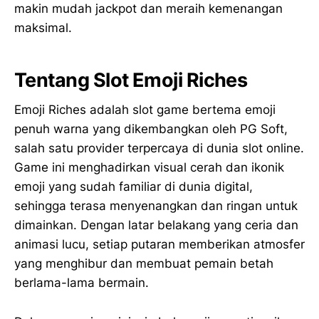
makin mudah jackpot dan meraih kemenangan
maksimal.
Tentang Slot Emoji Riches
Emoji Riches adalah slot game bertema emoji
penuh warna yang dikembangkan oleh PG Soft,
salah satu provider terpercaya di dunia slot online.
Game ini menghadirkan visual cerah dan ikonik
emoji yang sudah familiar di dunia digital,
sehingga terasa menyenangkan dan ringan untuk
dimainkan. Dengan latar belakang yang ceria dan
animasi lucu, setiap putaran memberikan atmosfer
yang menghibur dan membuat pemain betah
berlama-lama bermain.