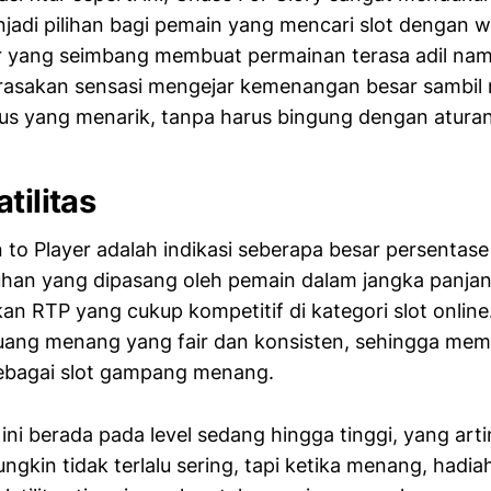
jadi pilihan bagi pemain yang mencari slot dengan wi
r yang seimbang membuat permainan terasa adil nam
rasakan sensasi mengejar kemenangan besar sambil
s yang menarik, tanpa harus bingung dengan aturan
tilitas
 to Player adalah indikasi seberapa besar persentas
ruhan yang dipasang oleh pemain dalam jangka panja
n RTP yang cukup kompetitif di kategori slot online.
ang menang yang fair dan konsisten, sehingga mem
sebagai slot gampang menang.
 ini berada pada level sedang hingga tinggi, yang art
kin tidak terlalu sering, tapi ketika menang, hadia