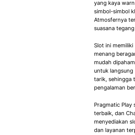
yang kaya warna
simbol-simbol k
Atmosfernya ter
suasana tegang
Slot ini memili
menang beragam 
mudah dipahami
untuk langsung
tarik, sehingga
pengalaman ber
Pragmatic Play 
terbaik, dan Ch
menyediakan slo
dan layanan te