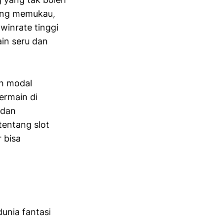
yang memukau,
winrate tinggi
in seru dan
an modal
ermain di
 dan
tentang slot
r bisa
unia fantasi