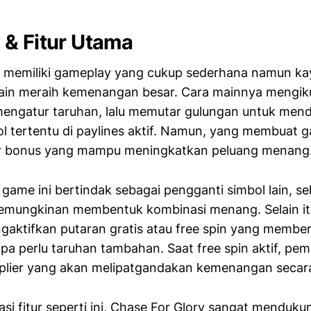
& Fitur Utama
 memiliki gameplay yang cukup sederhana namun kay
n meraih kemenangan besar. Cara mainnya mengikut
mengatur taruhan, lalu memutar gulungan untuk men
l tertentu di paylines aktif. Namun, yang membuat ga
itur bonus yang mampu meningkatkan peluang menang
m game ini bertindak sebagai pengganti simbol lain, s
mungkinan membentuk kombinasi menang. Selain itu,
gaktifkan putaran gratis atau free spin yang membe
a perlu taruhan tambahan. Saat free spin aktif, pem
plier yang akan melipatgandakan kemenangan secara 
i fitur seperti ini, Chase For Glory sangat menduku