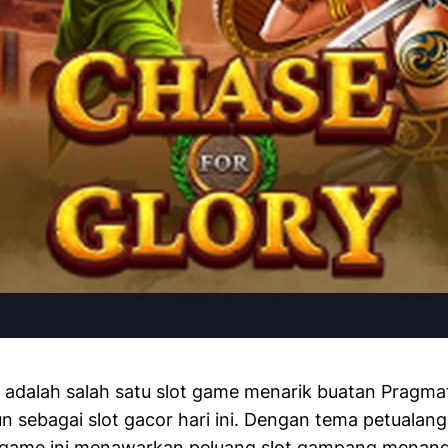
 adalah salah satu slot game menarik buatan Pragmat
n sebagai slot gacor hari ini. Dengan tema petualang
, game ini menawarkan peluang slot gampang menang