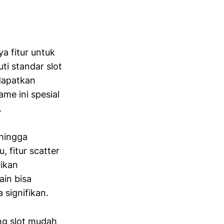
a fitur untuk
i standar slot
dapatkan
me ini spesial
.
ehingga
 fitur scatter
rikan
ain bisa
signifikan.
ng slot mudah