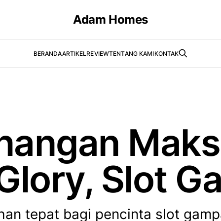
Adam Homes
BERANDA
ARTIKEL
REVIEW
TENTANG KAMI
KONTAK
nangan Maksi
lory, Slot Ga
ihan tepat bagi pencinta slot gam