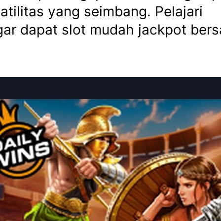
ilitas yang seimbang. Pelajari
agar dapat slot mudah jackpot ber