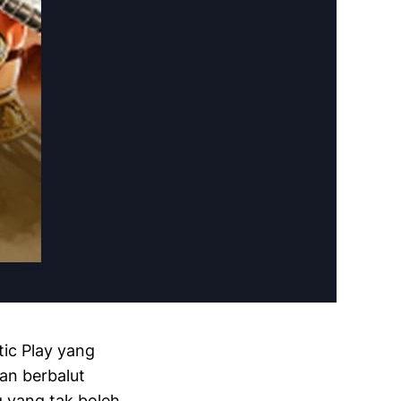
ic Play yang
an berbalut
 yang tak boleh