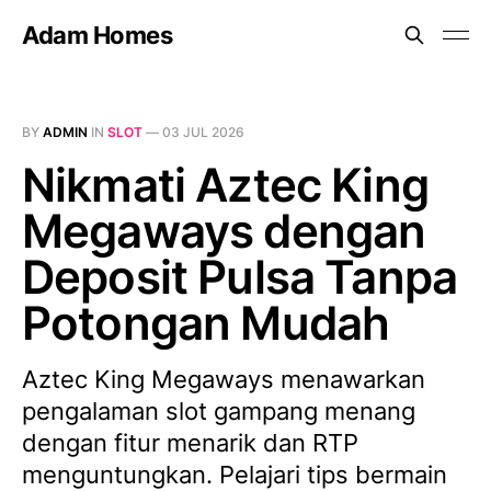
Adam Homes
BY
ADMIN
IN
SLOT
—
03 JUL 2026
Nikmati Aztec King
Megaways dengan
Deposit Pulsa Tanpa
Potongan Mudah
Aztec King Megaways menawarkan
pengalaman slot gampang menang
dengan fitur menarik dan RTP
menguntungkan. Pelajari tips bermain