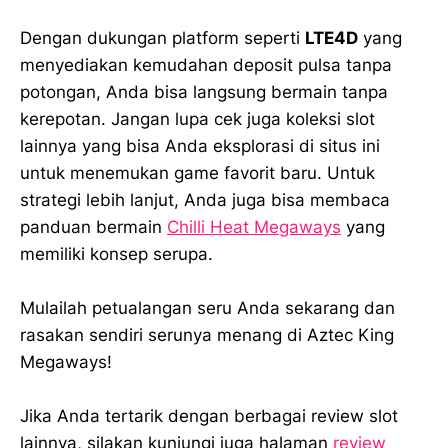
Dengan dukungan platform seperti
LTE4D
yang
menyediakan kemudahan deposit pulsa tanpa
potongan, Anda bisa langsung bermain tanpa
kerepotan. Jangan lupa cek juga koleksi slot
lainnya yang bisa Anda eksplorasi di situs ini
untuk menemukan game favorit baru. Untuk
strategi lebih lanjut, Anda juga bisa membaca
panduan bermain
Chilli Heat Megaways
yang
memiliki konsep serupa.
Mulailah petualangan seru Anda sekarang dan
rasakan sendiri serunya menang di Aztec King
Megaways!
Jika Anda tertarik dengan berbagai review slot
lainnya, silakan kunjungi juga halaman
review