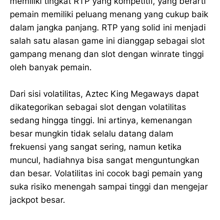
memiliki tingkat RTP yang kompetitif, yang berarti
pemain memiliki peluang menang yang cukup baik
dalam jangka panjang. RTP yang solid ini menjadi
salah satu alasan game ini dianggap sebagai slot
gampang menang dan slot dengan winrate tinggi
oleh banyak pemain.
Dari sisi volatilitas, Aztec King Megaways dapat
dikategorikan sebagai slot dengan volatilitas
sedang hingga tinggi. Ini artinya, kemenangan
besar mungkin tidak selalu datang dalam
frekuensi yang sangat sering, namun ketika
muncul, hadiahnya bisa sangat menguntungkan
dan besar. Volatilitas ini cocok bagi pemain yang
suka risiko menengah sampai tinggi dan mengejar
jackpot besar.