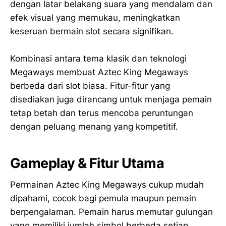
dengan latar belakang suara yang mendalam dan
efek visual yang memukau, meningkatkan
keseruan bermain slot secara signifikan.
Kombinasi antara tema klasik dan teknologi
Megaways membuat Aztec King Megaways
berbeda dari slot biasa. Fitur-fitur yang
disediakan juga dirancang untuk menjaga pemain
tetap betah dan terus mencoba peruntungan
dengan peluang menang yang kompetitif.
Gameplay & Fitur Utama
Permainan Aztec King Megaways cukup mudah
dipahami, cocok bagi pemula maupun pemain
berpengalaman. Pemain harus memutar gulungan
yang memiliki jumlah simbol berbeda setiap