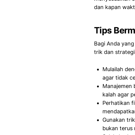
dan kapan waktu
Tips Berm
Bagi Anda yang 
trik dan strate
Mulailah den
agar tidak c
Manajemen b
kalah agar p
Perhatikan f
mendapatka
Gunakan tri
bukan terus 