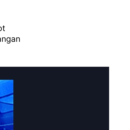
ot
angan