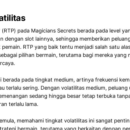
tilitas
r (RTP) pada Magicians Secrets berada pada level ya
kan dengan slot lainnya, sehingga memberikan pelua
k pemain. RTP yang baik tentu menjadi salah satu al
i sebagai pilihan bermain, terutama bagi mereka yang 
ercaya.
 ini berada pada tingkat medium, artinya frekuensi k
tau terlalu sering. Dengan volatilitas medium, peluang
menangan sedang hingga besar tetap terbuka tanpa
n terlalu lama.
mula, memahami tingkat volatilitas ini sangat pentin
trategi bermain, terutama yang berkaitan dengan pe