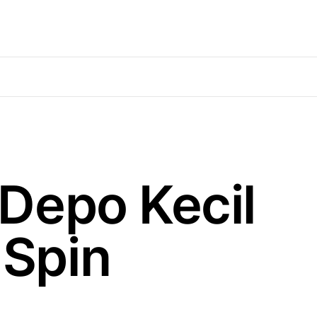
 Depo Kecil
 Spin