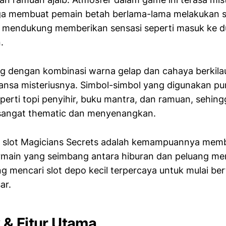
ga membuat pemain betah berlama-lama melakukan sp
 mendukung memberikan sensasi seperti masuk ke du
.
ang dengan kombinasi warna gelap dan cahaya berkil
nsa misteriusnya. Simbol-simbol yang digunakan pu
erti topi penyihir, buku mantra, dan ramuan, sehing
 sangat thematic dan menyenangkan.
i slot Magicians Secrets adalah kemampuannya mem
main yang seimbang antara hiburan dan peluang men
g mencari slot depo kecil terpercaya untuk mulai be
ar.
& Fitur Utama