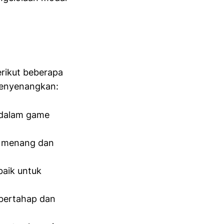
erikut beberapa
 menyenangkan:
r dalam game
k menang dan
baik untuk
 bertahap dan