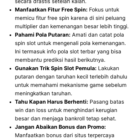
secara drastis setelah kalah.
Manfaatkan Fitur Free Spin:
Fokus untuk
memicu fitur free spin karena di sini peluang
multiplier dan kemenangan besar lebih tinggi.
Pahami Pola Putaran:
Amati dan catat pola
spin slot untuk mengenali pola kemenangan.
Ini termasuk info pola slot terbar yang bisa
membantu prediksi hasil berikutnya.
Gunakan Trik Spin Slot Pemula:
Lakukan
putaran dengan taruhan kecil terlebih dahulu
untuk memahami mekanisme game sebelum
meningkatkan taruhan.
Tahu Kapan Harus Berhenti:
Pasang batas
win dan loss untuk menghindari kerugian
besar dan menjaga bankroll tetap sehat.
Jangan Abaikan Bonus dan Promo:
Manfaatkan bonus dari situs terpercaya