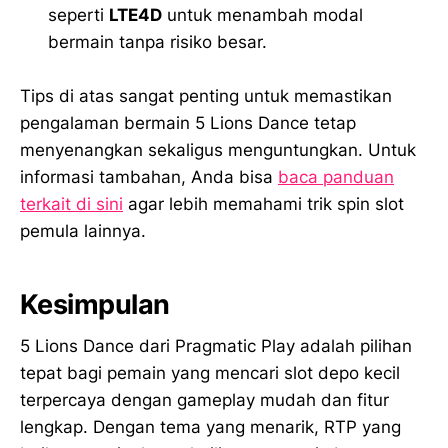
seperti
LTE4D
untuk menambah modal
bermain tanpa risiko besar.
Tips di atas sangat penting untuk memastikan
pengalaman bermain 5 Lions Dance tetap
menyenangkan sekaligus menguntungkan. Untuk
informasi tambahan, Anda bisa
baca panduan
terkait di sini
agar lebih memahami trik spin slot
pemula lainnya.
Kesimpulan
5 Lions Dance dari Pragmatic Play adalah pilihan
tepat bagi pemain yang mencari slot depo kecil
terpercaya dengan gameplay mudah dan fitur
lengkap. Dengan tema yang menarik, RTP yang