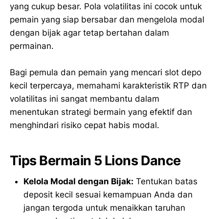
yang cukup besar. Pola volatilitas ini cocok untuk
pemain yang siap bersabar dan mengelola modal
dengan bijak agar tetap bertahan dalam
permainan.
Bagi pemula dan pemain yang mencari slot depo
kecil terpercaya, memahami karakteristik RTP dan
volatilitas ini sangat membantu dalam
menentukan strategi bermain yang efektif dan
menghindari risiko cepat habis modal.
Tips Bermain 5 Lions Dance
Kelola Modal dengan Bijak:
Tentukan batas
deposit kecil sesuai kemampuan Anda dan
jangan tergoda untuk menaikkan taruhan