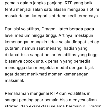
pemain dalam jangka panjang. RTP yang baik
tentu menjadi salah satu alasan mengapa slot ini
masuk dalam kategori slot depo kecil terpercaya.
Dari sisi volatilitas, Dragon Hatch berada pada
level medium hingga tinggi. Artinya, meskipun
kemenangan mungkin tidak selalu didapat setiap
putaran, namun saat menang, hadiah yang
didapat bisa sangat besar. Volatilitas yang tinggi
biasanya cocok untuk pemain yang bersedia
menunggu dan mengelola modal dengan bijak
agar dapat menikmati momen kemenangan
maksimal.
Pemahaman mengenai RTP dan volatilitas ini
sangat penting agar pemain bisa menyesuaikan
strategi dan ekspektasi selama bermain di Dragon