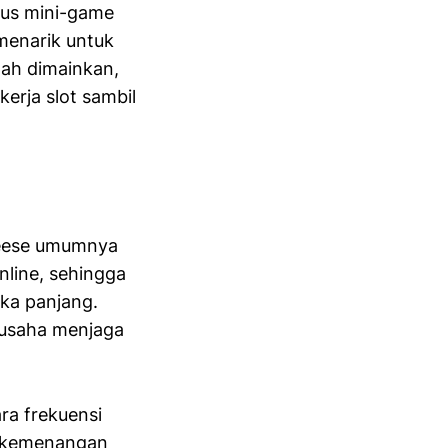
onus mini-game
 menarik untuk
dah dimainkan,
erja slot sambil
Cheese umumnya
nline, sehingga
ka panjang.
erusaha menjaga
ara frekuensi
i kemenangan