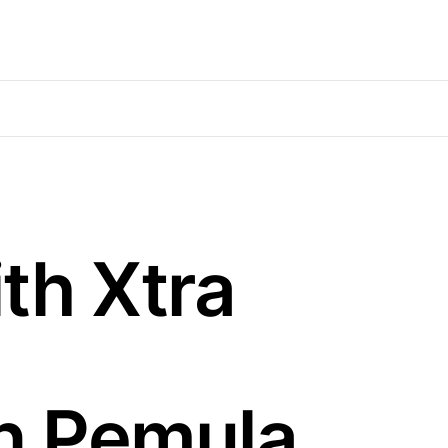
th Xtra
in Pemula