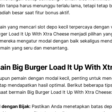
tin tanpa harus menunggu terlalu lama, tetapi tetap 
iah besar saat fitur bonus aktif.
in yang mencari slot depo kecil terpercaya dengan vo
ger Load It Up With Xtra Cheese menjadi pilihan yang
ereka mengatur modal dengan baik sekaligus men
main yang seru dan menantang.
ain Big Burger Load It Up With X
pun pemain dengan modal kecil, penting untuk meng
tap mendapatkan hasil optimal. Berikut beberapa tip
aat bermain Big Burger Load It Up With Xtra Cheese
 dengan Bijak:
Pastikan Anda menetapkan batas dep