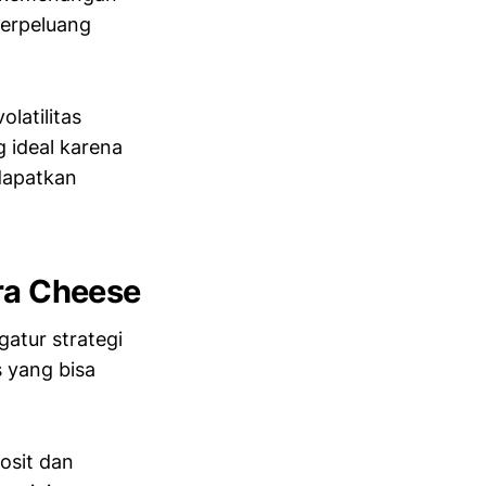
berpeluang
latilitas
 ideal karena
dapatkan
tra Cheese
atur strategi
s yang bisa
:
osit dan