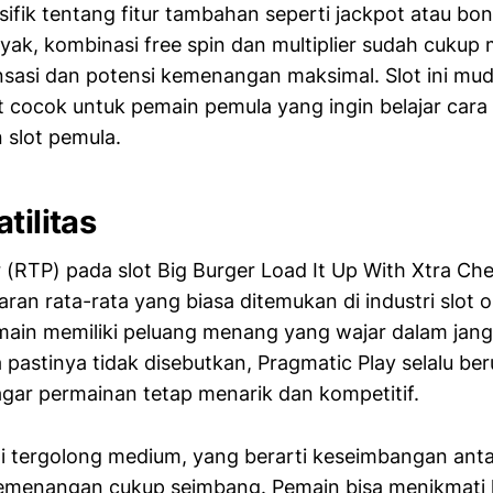
esifik tentang fitur tambahan seperti jackpot atau b
anyak, kombinasi free spin dan multiplier sudah cukup
sasi dan potensi kemenangan maksimal. Slot ini mu
 cocok untuk pemain pemula yang ingin belajar cara k
n slot pemula.
tilitas
r (RTP) pada slot Big Burger Load It Up With Xtra 
ran rata-rata yang biasa ditemukan di industri slot o
ain memiliki peluang menang yang wajar dalam jang
pastinya tidak disebutkan, Pragmatic Play selalu b
gar permainan tetap menarik dan kompetitif.
 ini tergolong medium, yang berarti keseimbangan ant
emenangan cukup seimbang. Pemain bisa menikmat