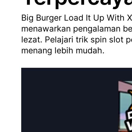
Big Burger Load It Up With 
menawarkan pengalaman ber
lezat. Pelajari trik spin slo
menang lebih mudah.