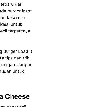
erbaru dari
da burger lezat
cari keseruan
ideal untuk
ecil terpercaya
g Burger Load It
a tips dan trik
enangan. Jangan
 mudah untuk
ra Cheese
an cepat saji