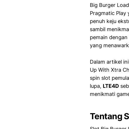
Big Burger Load
Pragmatic Play 
penuh keju ekst
sambil menikmat
pemain dengan m
yang menawark
Dalam artikel i
Up With Xtra Ch
spin slot pemu
lupa,
LTE4D
seb
menikmati game
Tentang S
Slot Big Burger