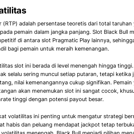
tilitas
r (RTP) adalah persentase teoretis dari total taruhan
pada pemain dalam jangka panjang. Slot Black Bull m
etitif di antara slot Pragmatic Play lainnya, sehin
adil bagi pemain untuk meraih kemenangan.
tilitas slot ini berada di level menengah hingga tinggi.
k selalu sering muncul setiap putaran, tetapi ketika 
tang, nilai kemenangannya cukup signifikan. Pemai
tangan akan menemukan slot ini sangat cocok, khus
nrate tinggi dengan potensi payout besar.
t volatilitas ini penting untuk mengatur strategi ber
at habis dan peluang mendapat jackpot tetap terbu
volatilitas menengah, Black Bull menjadi pilihan mena