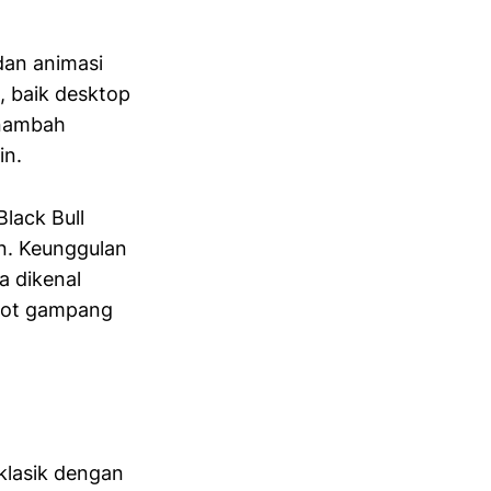
dan animasi
, baik desktop
enambah
in.
lack Bull
n. Keunggulan
a dikenal
slot gampang
klasik dengan