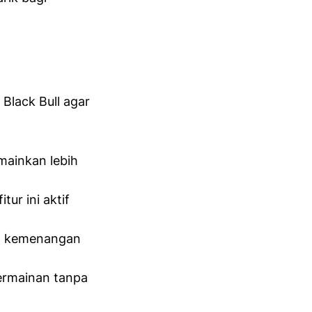
 Black Bull agar
mainkan lebih
tur ini aktif
an kemenangan
ermainan tanpa