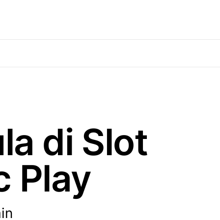
a di Slot
c Play
in