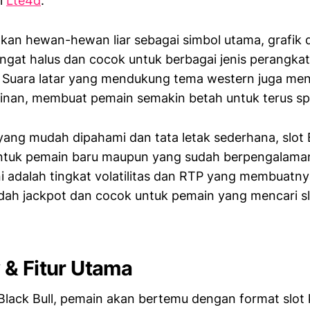
gi
Lte4d
.
kan hewan-hewan liar sebagai simbol utama, grafik 
sangat halus dan cocok untuk berbagai jenis perangkat
 Suara latar yang mendukung tema western juga m
inan, membuat pemain semakin betah untuk terus sp
ang mudah dipahami dan tata letak sederhana, slot B
ntuk pemain baru maupun yang sudah berpengalama
ini adalah tingkat volatilitas dan RTP yang membuatny
udah jackpot dan cocok untuk pemain yang mencari 
& Fitur Utama
lack Bull, pemain akan bertemu dengan format slot 