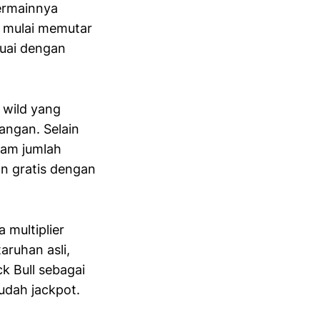
ermainnya
 mulai memutar
suai dengan
 wild yang
ngan. Selain
alam jumlah
n gratis dengan
a multiplier
aruhan asli,
k Bull sebagai
mudah jackpot.