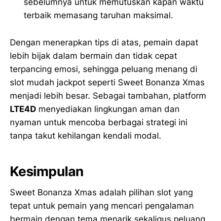
sebelumnya untuk memutuskan kapan waktu
terbaik memasang taruhan maksimal.
Dengan menerapkan tips di atas, pemain dapat
lebih bijak dalam bermain dan tidak cepat
terpancing emosi, sehingga peluang menang di
slot mudah jackpot seperti Sweet Bonanza Xmas
menjadi lebih besar. Sebagai tambahan, platform
LTE4D
menyediakan lingkungan aman dan
nyaman untuk mencoba berbagai strategi ini
tanpa takut kehilangan kendali modal.
Kesimpulan
Sweet Bonanza Xmas adalah pilihan slot yang
tepat untuk pemain yang mencari pengalaman
bermain dengan tema menarik sekaligus peluang