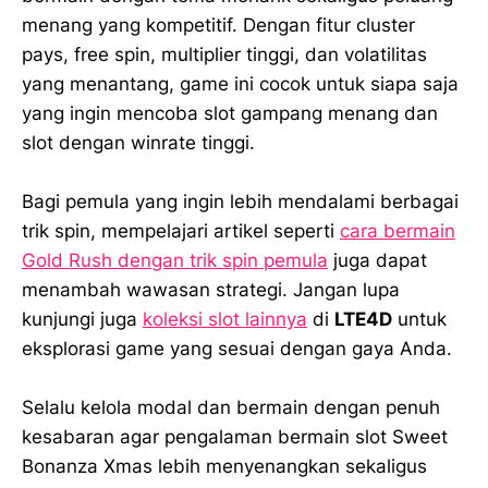
menang yang kompetitif. Dengan fitur cluster
pays, free spin, multiplier tinggi, dan volatilitas
yang menantang, game ini cocok untuk siapa saja
yang ingin mencoba slot gampang menang dan
slot dengan winrate tinggi.
Bagi pemula yang ingin lebih mendalami berbagai
trik spin, mempelajari artikel seperti
cara bermain
Gold Rush dengan trik spin pemula
juga dapat
menambah wawasan strategi. Jangan lupa
kunjungi juga
koleksi slot lainnya
di
LTE4D
untuk
eksplorasi game yang sesuai dengan gaya Anda.
Selalu kelola modal dan bermain dengan penuh
kesabaran agar pengalaman bermain slot Sweet
Bonanza Xmas lebih menyenangkan sekaligus