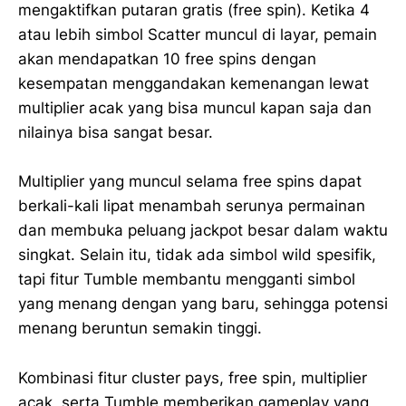
mengaktifkan putaran gratis (free spin). Ketika 4
atau lebih simbol Scatter muncul di layar, pemain
akan mendapatkan 10 free spins dengan
kesempatan menggandakan kemenangan lewat
multiplier acak yang bisa muncul kapan saja dan
nilainya bisa sangat besar.
Multiplier yang muncul selama free spins dapat
berkali-kali lipat menambah serunya permainan
dan membuka peluang jackpot besar dalam waktu
singkat. Selain itu, tidak ada simbol wild spesifik,
tapi fitur Tumble membantu mengganti simbol
yang menang dengan yang baru, sehingga potensi
menang beruntun semakin tinggi.
Kombinasi fitur cluster pays, free spin, multiplier
acak, serta Tumble memberikan gameplay yang