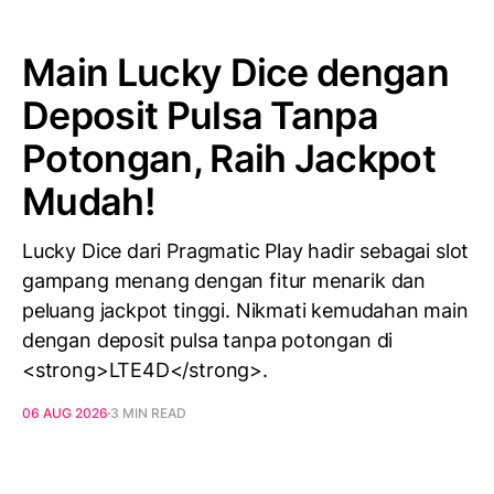
Main Lucky Dice dengan
Deposit Pulsa Tanpa
Potongan, Raih Jackpot
Mudah!
Lucky Dice dari Pragmatic Play hadir sebagai slot
gampang menang dengan fitur menarik dan
peluang jackpot tinggi. Nikmati kemudahan main
dengan deposit pulsa tanpa potongan di
<strong>LTE4D</strong>.
06 AUG 2026
3 MIN READ