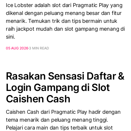
Ice Lobster adalah slot dari Pragmatic Play yang
dikenal dengan peluang menang besar dan fitur
menarik. Temukan trik dan tips bermain untuk
raih jackpot mudah dan slot gampang menang di
sini.
05 AUG 2026
3 MIN READ
Rasakan Sensasi Daftar &
Login Gampang di Slot
Caishen Cash
Caishen Cash dari Pragmatic Play hadir dengan
tema menarik dan peluang menang tinggi.
Pelajari cara main dan tips terbaik untuk slot