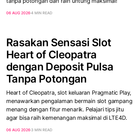
tanpa potongan dan raih untung maksimal!
06 AUG 2026
4 MIN READ
Rasakan Sensasi Slot
Heart of Cleopatra
dengan Deposit Pulsa
Tanpa Potongan
Heart of Cleopatra, slot keluaran Pragmatic Play,
menawarkan pengalaman bermain slot gampang
menang dengan fitur menarik. Pelajari tips jitu
agar bisa raih kemenangan maksimal di LTE4D.
06 AUG 2026
3 MIN READ