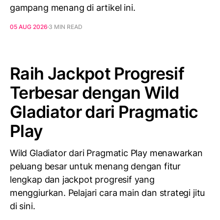
gampang menang di artikel ini.
05 AUG 2026
3 MIN READ
Raih Jackpot Progresif
Terbesar dengan Wild
Gladiator dari Pragmatic
Play
Wild Gladiator dari Pragmatic Play menawarkan
peluang besar untuk menang dengan fitur
lengkap dan jackpot progresif yang
menggiurkan. Pelajari cara main dan strategi jitu
di sini.