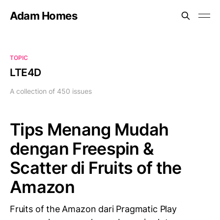
Adam Homes
TOPIC
LTE4D
A collection of 450 issues
Tips Menang Mudah
dengan Freespin &
Scatter di Fruits of the
Amazon
Fruits of the Amazon dari Pragmatic Play