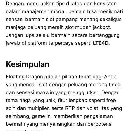
Dengan menerapkan tips di atas dan konsisten
dalam manajemen modal, pemain bisa menikmati
sensasi bermain slot gampang menang sekaligus
menjaga peluang meraih slot mudah jackpot.
Jangan lupa selalu bermain secara bertanggung
jawab di platform terpercaya seperti
LTE4D
.
Kesimpulan
Floating Dragon adalah pilihan tepat bagi Anda
yang mencari slot dengan peluang menang tinggi
dan sensasi maxwin yang menggiurkan. Dengan
tema naga yang unik, fitur lengkap seperti free
spin dan multiplier, serta RTP dan volatilitas yang
seimbang, game ini memberikan pengalaman
bermain yang menyenangkan dan berpotensi