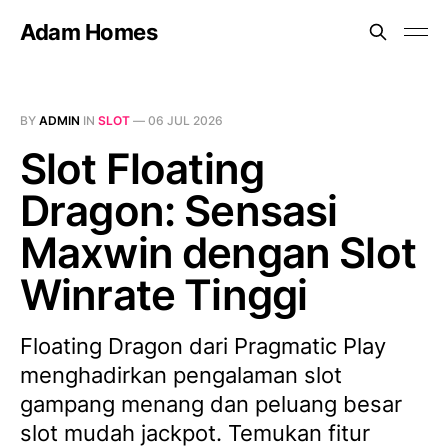
Adam Homes
BY
ADMIN
IN
SLOT
—
06 JUL 2026
Slot Floating
Dragon: Sensasi
Maxwin dengan Slot
Winrate Tinggi
Floating Dragon dari Pragmatic Play
menghadirkan pengalaman slot
gampang menang dan peluang besar
slot mudah jackpot. Temukan fitur