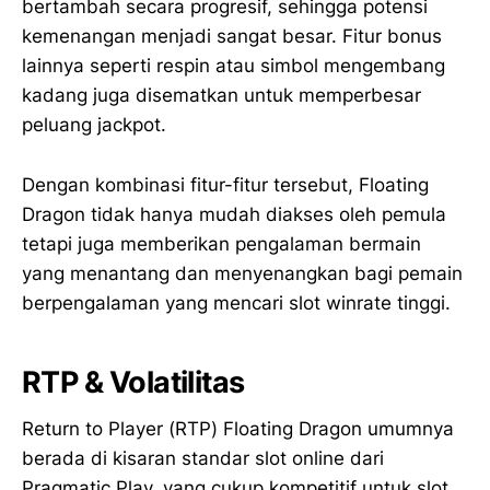
bertambah secara progresif, sehingga potensi
kemenangan menjadi sangat besar. Fitur bonus
lainnya seperti respin atau simbol mengembang
kadang juga disematkan untuk memperbesar
peluang jackpot.
Dengan kombinasi fitur-fitur tersebut, Floating
Dragon tidak hanya mudah diakses oleh pemula
tetapi juga memberikan pengalaman bermain
yang menantang dan menyenangkan bagi pemain
berpengalaman yang mencari slot winrate tinggi.
RTP & Volatilitas
Return to Player (RTP) Floating Dragon umumnya
berada di kisaran standar slot online dari
Pragmatic Play, yang cukup kompetitif untuk slot