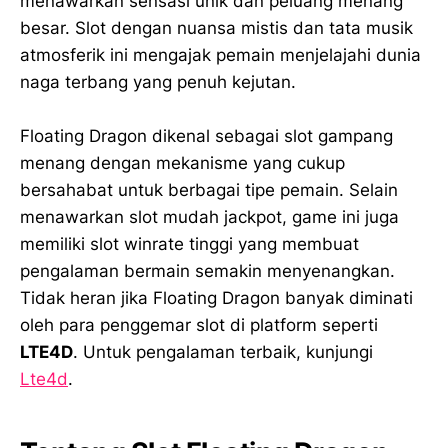
menawarkan sensasi unik dan peluang menang
besar. Slot dengan nuansa mistis dan tata musik
atmosferik ini mengajak pemain menjelajahi dunia
naga terbang yang penuh kejutan.
Floating Dragon dikenal sebagai slot gampang
menang dengan mekanisme yang cukup
bersahabat untuk berbagai tipe pemain. Selain
menawarkan slot mudah jackpot, game ini juga
memiliki slot winrate tinggi yang membuat
pengalaman bermain semakin menyenangkan.
Tidak heran jika Floating Dragon banyak diminati
oleh para penggemar slot di platform seperti
LTE4D
. Untuk pengalaman terbaik, kunjungi
Lte4d
.