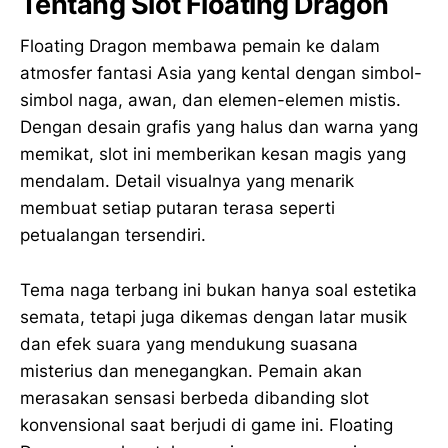
Tentang Slot Floating Dragon
Floating Dragon membawa pemain ke dalam
atmosfer fantasi Asia yang kental dengan simbol-
simbol naga, awan, dan elemen-elemen mistis.
Dengan desain grafis yang halus dan warna yang
memikat, slot ini memberikan kesan magis yang
mendalam. Detail visualnya yang menarik
membuat setiap putaran terasa seperti
petualangan tersendiri.
Tema naga terbang ini bukan hanya soal estetika
semata, tetapi juga dikemas dengan latar musik
dan efek suara yang mendukung suasana
misterius dan menegangkan. Pemain akan
merasakan sensasi berbeda dibanding slot
konvensional saat berjudi di game ini. Floating