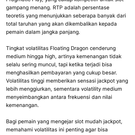
gampang menang. RTP adalah persentase
teoretis yang menunjukkan seberapa banyak dari
total taruhan yang akan dikembalikan kepada
pemain dalam jangka panjang.
Tingkat volatilitas Floating Dragon cenderung
medium hingga high, artinya kemenangan tidak
selalu sering muncul, tapi ketika terjadi bisa
menghasilkan pembayaran yang cukup besar.
Volatilitas tinggi memberikan sensasi jackpot yang
lebih menggiurkan, sementara volatility medium
menyeimbangkan antara frekuensi dan nilai
kemenangan.
Bagi pemain yang mengejar slot mudah jackpot,
memahami volatilitas ini penting agar bisa