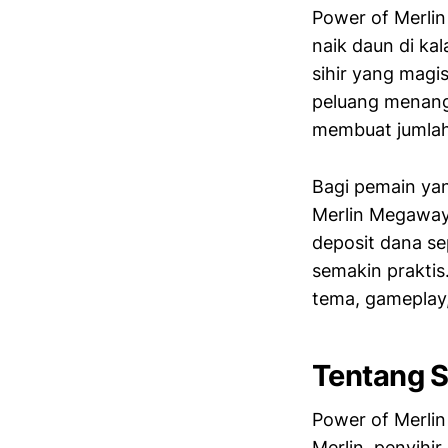
Power of Merlin
naik daun di ka
sihir yang magi
peluang menang
membuat jumlah
Bagi pemain ya
Merlin Megaways
deposit dana se
semakin praktis.
tema, gameplay,
Tentang S
Power of Merli
Merlin, penyihi