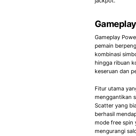
jackpot.
Gameplay 
Gameplay Power
pemain berpeng
kombinasi sim
hingga ribuan k
keseruan dan p
Fitur utama yan
menggantikan si
Scatter yang bi
berhasil menda
mode free spin
mengurangi sal