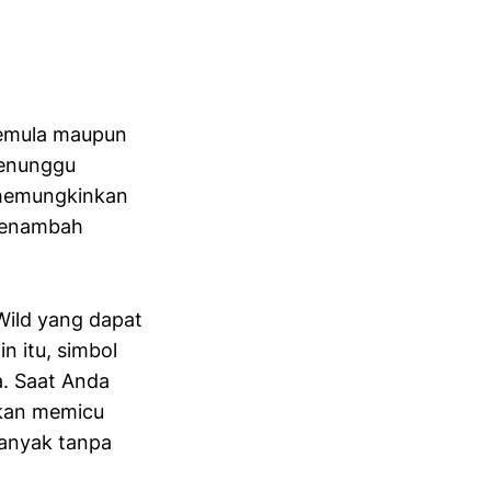
pemula maupun
menunggu
 memungkinkan
 menambah
Wild yang dapat
 itu, simbol
a. Saat Anda
akan memicu
anyak tanpa