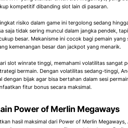
p kompetitif dibanding slot lain di pasaran.
 tingkat risiko dalam game ini tergolong sedang hingga
 saja tidak sering muncul dalam jangka pendek, tap
cukup besar. Mekanisme ini cocok bagi pemain yang
uang kemenangan besar dan jackpot yang menarik.
ri slot winrate tinggi, memahami volatilitas sangat p
rategi bermain. Dengan volatilitas sedang-tinggi, An
 dengan bijak agar bisa bertahan dalam sesi perma
faatkan fitur bonus secara maksimal.
ain Power of Merlin Megaways
kan hasil maksimal dari Power of Merlin Megaways, 