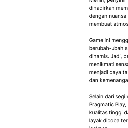
dihadirkan memb
dengan nuansa b
membuat atmosf
Game ini mengg
berubah-ubah s
dinamis. Jadi, 
menikmati sensa
menjadi daya ta
dan kemenangan
Selain dari seg
Pragmatic Play,
kualitas tinggi
layak dicoba te