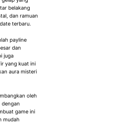
atar belakang
stal, dan ramuan
date terbaru.
ah payline
besar dan
i juga
r yang kuat ini
kan aura misteri
kembangkan oleh
t dengan
embuat game ini
an mudah