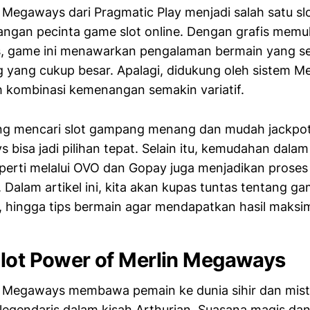
 Megaways dari Pragmatic Play menjadi salah satu sl
langan pecinta game slot online. Dengan grafis mem
s, game ini menawarkan pengalaman bermain yang se
 yang cukup besar. Apalagi, didukung oleh sistem 
 kombinasi kemenangan semakin variatif.
ng mencari slot gampang menang dan mudah jackpot
 bisa jadi pilihan tepat. Selain itu, kemudahan dala
perti melalui OVO dan Gopay juga menjadikan proses
 Dalam artikel ini, kita akan kupas tuntas tentang gam
 hingga tips bermain agar mendapatkan hasil maksim
lot Power of Merlin Megaways
n Megaways membawa pemain ke dunia sihir dan mist
r legendaris dalam kisah Arthurian. Suasana magis da