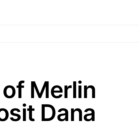
of Merlin
sit Dana