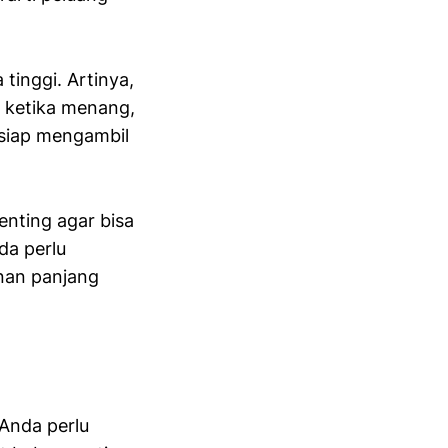
 tinggi. Artinya,
i ketika menang,
 siap mengambil
enting agar bisa
da perlu
inan panjang
Anda perlu