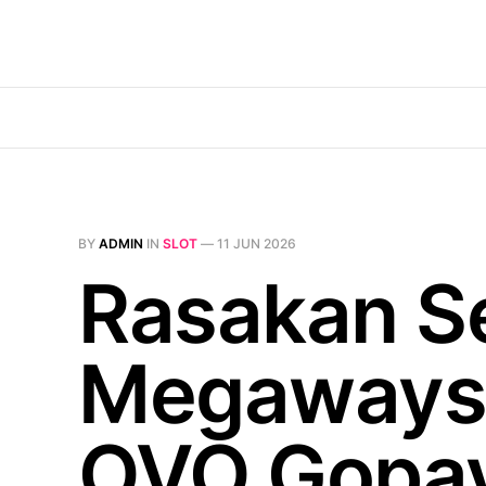
BY
ADMIN
IN
SLOT
—
11 JUN 2026
Rasakan Se
Megaways 
OVO Gopa