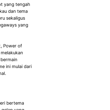
ot yang tengah
ukau dan tema
ru sekaligus
Megaways yang
, Power of
m melakukan
 bermain
e ini mulai dari
al.
eri bertema
n gelap yang