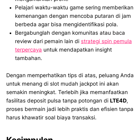
Pelajari waktu-waktu game sering memberikan
kemenangan dengan mencoba putaran di jam
berbeda agar bisa mengidentifikasi pola.
Bergabunglah dengan komunitas atau baca
review dari pemain lain di
strategi spin pemula
terpercaya
untuk mendapatkan insight
tambahan.
Dengan memperhatikan tips di atas, peluang Anda
untuk menang di slot mudah jackpot ini akan
semakin meningkat. Terlebih jika memanfaatkan
fasilitas deposit pulsa tanpa potongan di
LTE4D
,
proses bermain jadi lebih praktis dan efisien tanpa
harus khawatir soal biaya transaksi.