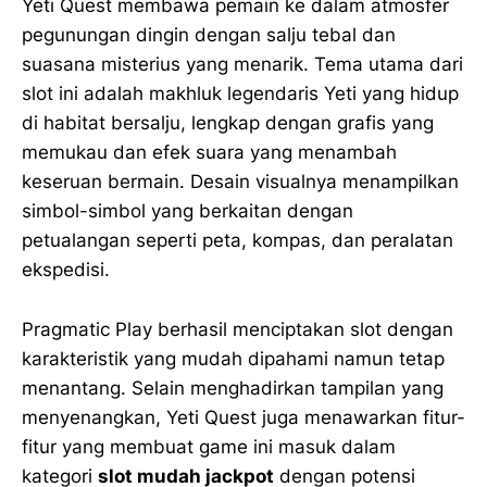
Yeti Quest membawa pemain ke dalam atmosfer
pegunungan dingin dengan salju tebal dan
suasana misterius yang menarik. Tema utama dari
slot ini adalah makhluk legendaris Yeti yang hidup
di habitat bersalju, lengkap dengan grafis yang
memukau dan efek suara yang menambah
keseruan bermain. Desain visualnya menampilkan
simbol-simbol yang berkaitan dengan
petualangan seperti peta, kompas, dan peralatan
ekspedisi.
Pragmatic Play berhasil menciptakan slot dengan
karakteristik yang mudah dipahami namun tetap
menantang. Selain menghadirkan tampilan yang
menyenangkan, Yeti Quest juga menawarkan fitur-
fitur yang membuat game ini masuk dalam
kategori
slot mudah jackpot
dengan potensi