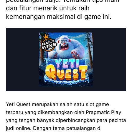
dan fitur menarik untuk raih
kemenangan maksimal di game ini.
Yeti Quest merupakan salah satu slot game
terbaru yang dikembangkan oleh Pragmatic Play
yang tengah banyak diperbincangkan para pecinta
judi online. Dengan tema petualangan di