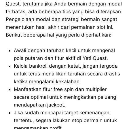
Quest, terutama jika Anda bermain dengan modal
terbatas, ada beberapa tips yang bisa diterapkan.
Pengelolaan modal dan strategi bermain sangat
menentukan hasil akhir dari permainan slot ini.
Berikut beberapa hal yang perlu diperhatikan:
Awali dengan taruhan kecil untuk mengenal
pola putaran dan fitur aktif di Yeti Quest.
Kelola bankroll dengan ketat, jangan tergoda
untuk terus menaikkan taruhan secara drastis
ketika mengalami kekalahan.
Manfaatkan fitur free spin dan multiplier
secara optimal untuk meningkatkan peluang
mendapatkan jackpot.
Jika sudah mencapai target kemenangan
tertentu, segera lakukan stop bermain untuk
mengamankan profit.