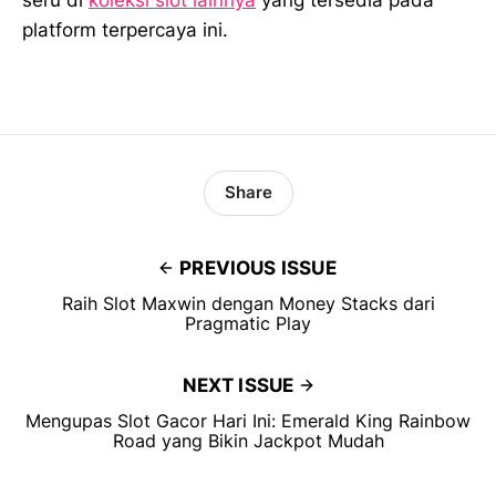
platform terpercaya ini.
Share
PREVIOUS ISSUE
Raih Slot Maxwin dengan Money Stacks dari
Pragmatic Play
NEXT ISSUE
Mengupas Slot Gacor Hari Ini: Emerald King Rainbow
Road yang Bikin Jackpot Mudah