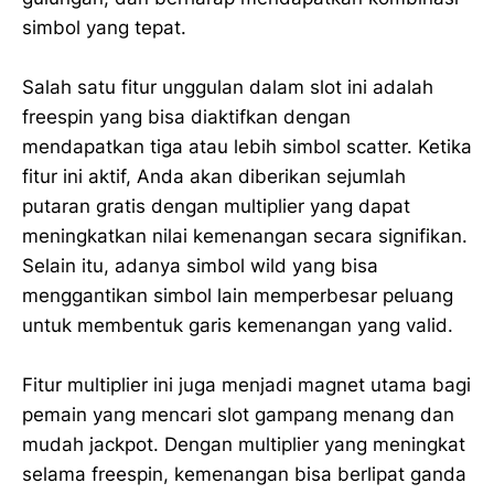
simbol yang tepat.
Salah satu fitur unggulan dalam slot ini adalah
freespin yang bisa diaktifkan dengan
mendapatkan tiga atau lebih simbol scatter. Ketika
fitur ini aktif, Anda akan diberikan sejumlah
putaran gratis dengan multiplier yang dapat
meningkatkan nilai kemenangan secara signifikan.
Selain itu, adanya simbol wild yang bisa
menggantikan simbol lain memperbesar peluang
untuk membentuk garis kemenangan yang valid.
Fitur multiplier ini juga menjadi magnet utama bagi
pemain yang mencari slot gampang menang dan
mudah jackpot. Dengan multiplier yang meningkat
selama freespin, kemenangan bisa berlipat ganda