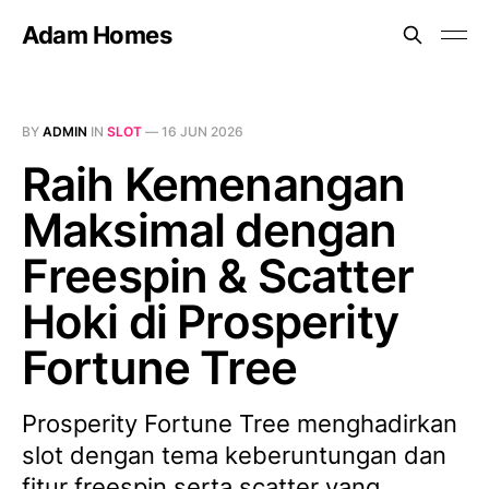
Adam Homes
BY
ADMIN
IN
SLOT
—
16 JUN 2026
Raih Kemenangan
Maksimal dengan
Freespin & Scatter
Hoki di Prosperity
Fortune Tree
Prosperity Fortune Tree menghadirkan
slot dengan tema keberuntungan dan
fitur freespin serta scatter yang