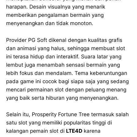
harapan. Desain visualnya yang menarik
memberikan pengalaman bermain yang
menyenangkan dan tidak monoton.
Provider PG Soft dikenal dengan kualitas grafis
dan animasi yang halus, sehingga membuat slot
ini terasa hidup dan interaktif. Suara latar yang
lembut juga menambah sensasi bermain yang
lebih fokus dan mendalam. Tema keberuntungan
pada game ini cocok bagi siapa saja yang sedang
mencari permainan slot dengan peluang menang
yang baik serta hiburan yang menyenangkan.
Selain itu, Prosperity Fortune Tree termasuk salah
satu slot yang memiliki popularitas tinggi di
kalangan pemain slot di
LTE4D
karena