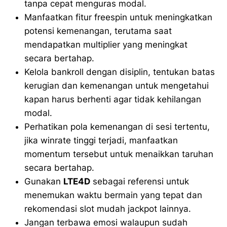
tanpa cepat menguras modal.
Manfaatkan fitur freespin untuk meningkatkan
potensi kemenangan, terutama saat
mendapatkan multiplier yang meningkat
secara bertahap.
Kelola bankroll dengan disiplin, tentukan batas
kerugian dan kemenangan untuk mengetahui
kapan harus berhenti agar tidak kehilangan
modal.
Perhatikan pola kemenangan di sesi tertentu,
jika winrate tinggi terjadi, manfaatkan
momentum tersebut untuk menaikkan taruhan
secara bertahap.
Gunakan
LTE4D
sebagai referensi untuk
menemukan waktu bermain yang tepat dan
rekomendasi slot mudah jackpot lainnya.
Jangan terbawa emosi walaupun sudah