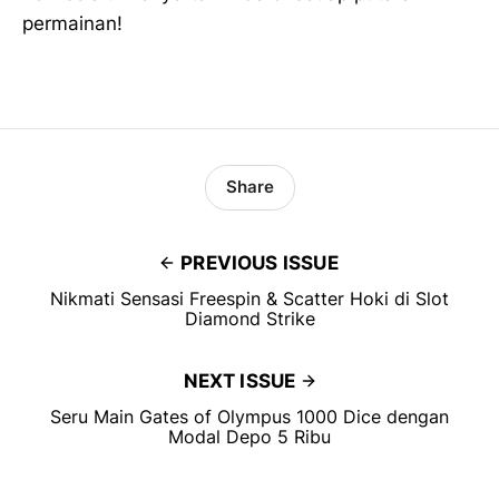
permainan!
Share
PREVIOUS ISSUE
Nikmati Sensasi Freespin & Scatter Hoki di Slot
Diamond Strike
NEXT ISSUE
Seru Main Gates of Olympus 1000 Dice dengan
Modal Depo 5 Ribu