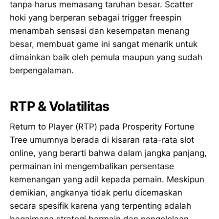
tanpa harus memasang taruhan besar. Scatter
hoki yang berperan sebagai trigger freespin
menambah sensasi dan kesempatan menang
besar, membuat game ini sangat menarik untuk
dimainkan baik oleh pemula maupun yang sudah
berpengalaman.
RTP & Volatilitas
Return to Player (RTP) pada Prosperity Fortune
Tree umumnya berada di kisaran rata-rata slot
online, yang berarti bahwa dalam jangka panjang,
permainan ini mengembalikan persentase
kemenangan yang adil kepada pemain. Meskipun
demikian, angkanya tidak perlu dicemaskan
secara spesifik karena yang terpenting adalah