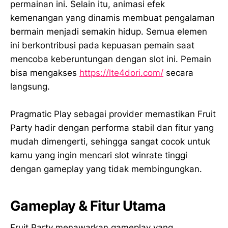
permainan ini. Selain itu, animasi efek
kemenangan yang dinamis membuat pengalaman
bermain menjadi semakin hidup. Semua elemen
ini berkontribusi pada kepuasan pemain saat
mencoba keberuntungan dengan slot ini. Pemain
bisa mengakses
https://lte4dori.com/
secara
langsung.
Pragmatic Play sebagai provider memastikan Fruit
Party hadir dengan performa stabil dan fitur yang
mudah dimengerti, sehingga sangat cocok untuk
kamu yang ingin mencari slot winrate tinggi
dengan gameplay yang tidak membingungkan.
Gameplay & Fitur Utama
Fruit Party menawarkan gameplay yang