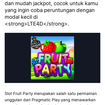
dan mudah jackpot, cocok untuk kamu
yang ingin coba peruntungan dengan
modal kecil di
<strong>LTE4D</strong>.
Slot Fruit Party merupakan salah satu permainan
unggulan dari Pragmatic Play yang menawarkan