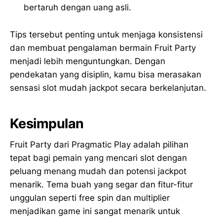
bertaruh dengan uang asli.
Tips tersebut penting untuk menjaga konsistensi
dan membuat pengalaman bermain Fruit Party
menjadi lebih menguntungkan. Dengan
pendekatan yang disiplin, kamu bisa merasakan
sensasi slot mudah jackpot secara berkelanjutan.
Kesimpulan
Fruit Party dari Pragmatic Play adalah pilihan
tepat bagi pemain yang mencari slot dengan
peluang menang mudah dan potensi jackpot
menarik. Tema buah yang segar dan fitur-fitur
unggulan seperti free spin dan multiplier
menjadikan game ini sangat menarik untuk