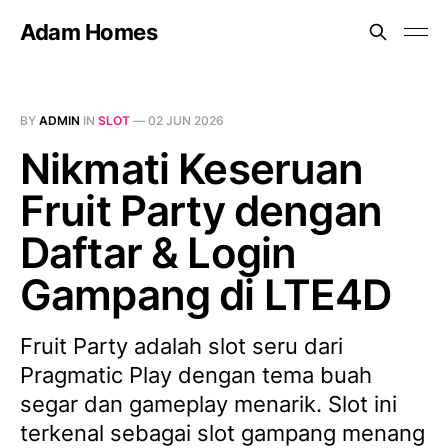
Adam Homes
BY
ADMIN
IN
SLOT
—
02 JUN 2026
Nikmati Keseruan
Fruit Party dengan
Daftar & Login
Gampang di LTE4D
Fruit Party adalah slot seru dari
Pragmatic Play dengan tema buah
segar dan gameplay menarik. Slot ini
terkenal sebagai slot gampang menang