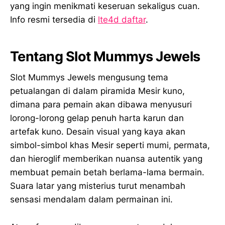
yang ingin menikmati keseruan sekaligus cuan.
Info resmi tersedia di
lte4d daftar
.
Tentang Slot Mummys Jewels
Slot Mummys Jewels mengusung tema
petualangan di dalam piramida Mesir kuno,
dimana para pemain akan dibawa menyusuri
lorong-lorong gelap penuh harta karun dan
artefak kuno. Desain visual yang kaya akan
simbol-simbol khas Mesir seperti mumi, permata,
dan hieroglif memberikan nuansa autentik yang
membuat pemain betah berlama-lama bermain.
Suara latar yang misterius turut menambah
sensasi mendalam dalam permainan ini.