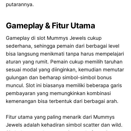
putarannya.
Gameplay & Fitur Utama
Gameplay di slot Mummys Jewels cukup
sederhana, sehingga pemain dari berbagai level
bisa langsung menikmati tanpa harus mempelajari
aturan yang rumit. Pemain cukup memilih taruhan
sesuai modal yang diinginkan, kemudian memutar
gulungan dan berharap simbol-simbol bonus
muncul. Slot ini biasanya memiliki beberapa garis
pembayaran yang memungkinkan kombinasi
kemenangan bisa terbentuk dari berbagai arah.
Fitur utama yang paling menarik dari Mummys
Jewels adalah kehadiran simbol scatter dan wild.