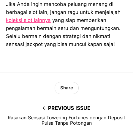
Jika Anda ingin mencoba peluang menang di
berbagai slot lain, jangan ragu untuk menjelajah
koleksi slot lainnya
yang siap memberikan
pengalaman bermain seru dan menguntungkan.
Selalu bermain dengan strategi dan nikmati
sensasi jackpot yang bisa muncul kapan saja!
Share
PREVIOUS ISSUE
Rasakan Sensasi Towering Fortunes dengan Deposit
Pulsa Tanpa Potongan