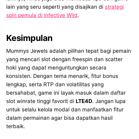
lain yang seru seperti yang disajikan di
strategi
spin pemula di Infective Wild
.
Kesimpulan
Mummys Jewels adalah pilihan tepat bagi pemain
yang mencari slot dengan freespin dan scatter
hoki yang dapat menguntungkan secara
konsisten. Dengan tema menarik, fitur bonus
lengkap, serta RTP dan volatilitas yang
bersahabat, game ini layak masuk dalam daftar
slot winrate tinggi favorit di
LTE4D
. Jangan lupa
untuk selalu kelola modal dan manfaatkan fitur
dalam permainan agar bisa dapatkan hasil
terbaik.