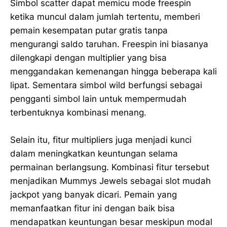
Simbol scatter dapat memicu mode freespin
ketika muncul dalam jumlah tertentu, memberi
pemain kesempatan putar gratis tanpa
mengurangi saldo taruhan. Freespin ini biasanya
dilengkapi dengan multiplier yang bisa
menggandakan kemenangan hingga beberapa kali
lipat. Sementara simbol wild berfungsi sebagai
pengganti simbol lain untuk mempermudah
terbentuknya kombinasi menang.
Selain itu, fitur multipliers juga menjadi kunci
dalam meningkatkan keuntungan selama
permainan berlangsung. Kombinasi fitur tersebut
menjadikan Mummys Jewels sebagai slot mudah
jackpot yang banyak dicari. Pemain yang
memanfaatkan fitur ini dengan baik bisa
mendapatkan keuntungan besar meskipun modal