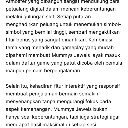
Atmosfer yang dibangun sangat mendukung para
petualang digital dalam mencari keberuntungan
melalui gulungan slot. Setiap putaran
menghadirkan peluang untuk menemukan simbol-
simbol yang bernilai tinggi, sembari mengaktifkan
fitur bonus yang sangat dinantikan. Kombinasi
tema yang menarik dan gameplay yang mudah
dipahami membuat Mummys Jewels layak masuk
dalam daftar game yang patut dicoba oleh pemula
maupun pemain berpengalaman.
Selain itu, kehadiran fitur interaktif yang responsif
membuat pengalaman bermain semakin
menyenangkan tanpa mengurangi fokus pada
aspek kemenangan. Mummys Jewels bukan
hanya soal keberuntungan, tapi juga strategi agar
mendapat hasil maksimal di setiap sesi