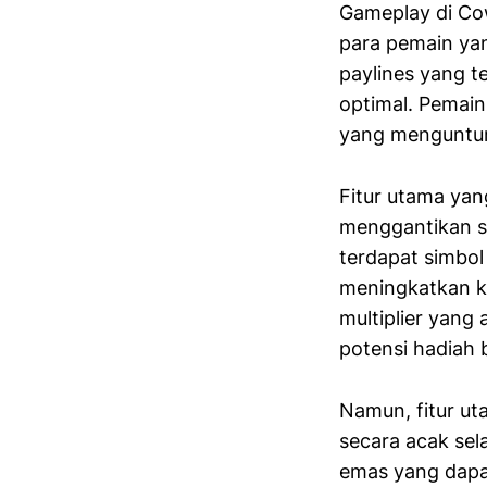
Gameplay di Co
para pemain ya
paylines yang 
optimal. Pemai
yang menguntun
Fitur utama yan
menggantikan si
terdapat simbol
meningkatkan ke
multiplier yang
potensi hadiah 
Namun, fitur ut
secara acak se
emas yang dapat