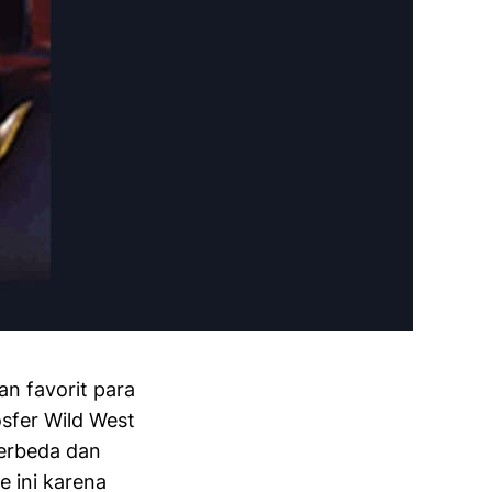
an favorit para
osfer Wild West
erbeda dan
 ini karena