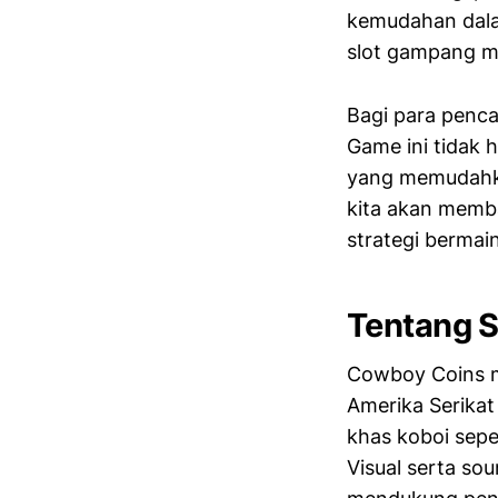
kemudahan dala
slot gampang m
Bagi para penca
Game ini tidak h
yang memudahka
kita akan memb
strategi berma
Tentang S
Cowboy Coins m
Amerika Serikat
khas koboi seper
Visual serta so