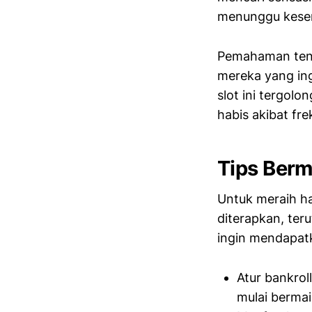
menunggu kesem
Pemahaman tenta
mereka yang in
slot ini tergolo
habis akibat fr
Tips Ber
Untuk meraih ha
diterapkan, ter
ingin mendapat
Atur bankro
mulai bermai