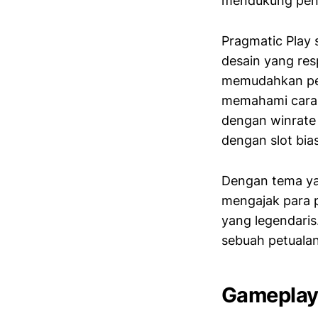
mendukung peng
Pragmatic Play
desain yang re
memudahkan pema
memahami cara ke
dengan winrate 
dengan slot bia
Dengan tema ya
mengajak para p
yang legendaris
sebuah petualan
Gameplay 