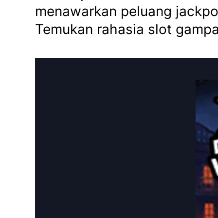
menawarkan peluang jackpot
Temukan rahasia slot gampan