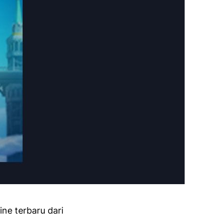
ine terbaru dari