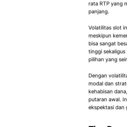
rata RTP yang
panjang.
Volatilitas slot
meskipun kemena
bisa sangat bes
tinggi sekaligu
pilihan yang se
Dengan volatili
modal dan strat
kehabisan dana
putaran awal. I
ekspektasi dan 