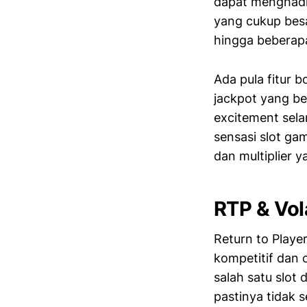
dapat menghadi
yang cukup besa
hingga beberapa
Ada pula fitur
jackpot yang be
excitement sela
sensasi slot g
dan multiplier 
RTP & Vola
Return to Playe
kompetitif dan c
salah satu slot
pastinya tidak s