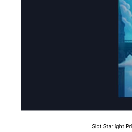
Slot Starlight P