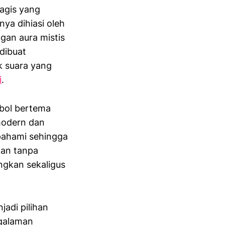
agis yang
ya dihiasi oleh
ngan aura mistis
dibuat
 suara yang
i
.
bol bertema
modern dan
ipahami sehingga
nan tanpa
ngkan sekaligus
jadi pilihan
ngalaman