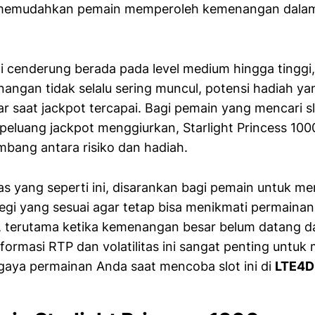
 memudahkan pemain memperoleh kemenangan dalam
 ini cenderung berada pada level medium hingga tinggi,
ngan tidak selalu sering muncul, potensi hadiah ya
ar saat jackpot tercapai. Bagi pemain yang mencari s
s peluang jackpot menggiurkan, Starlight Princess 10
imbang antara risiko dan hadiah.
tas yang seperti ini, disarankan bagi pemain untuk 
egi yang sesuai agar tetap bisa menikmati permainan
, terutama ketika kemenangan besar belum datang 
nformasi RTP dan volatilitas ini sangat penting untu
gaya permainan Anda saat mencoba slot ini di
LTE4D