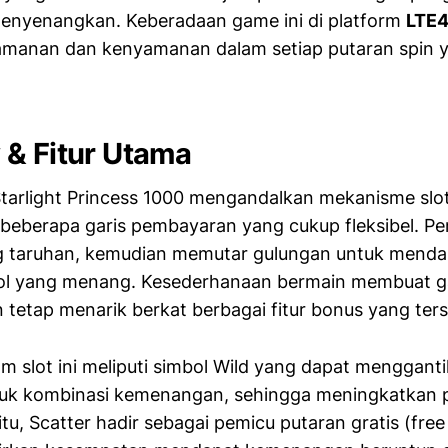
enyenangkan. Keberadaan game ini di platform
LTE
manan dan kenyamanan dalam setiap putaran spin 
& Fitur Utama
tarlight Princess 1000 mengandalkan mekanisme slot
beberapa garis pembayaran yang cukup fleksibel. P
 taruhan, kemudian memutar gulungan untuk mend
ol yang menang. Kesederhanaan bermain membuat g
tetap menarik berkat berbagai fitur bonus yang ters
am slot ini meliputi simbol Wild yang dapat mengganti
k kombinasi kemenangan, sehingga meningkatkan 
tu, Scatter hadir sebagai pemicu putaran gratis (free