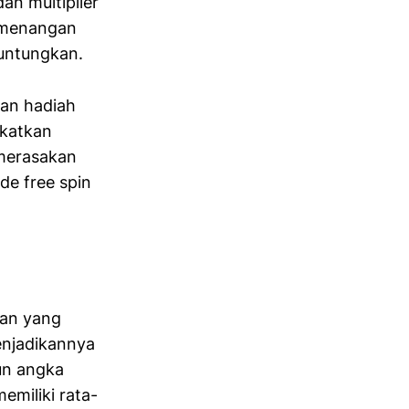
n multiplier
kemenangan
guntungkan.
an hadiah
gkatkan
 merasakan
e free spin
ran yang
menjadikannya
pun angka
memiliki rata-