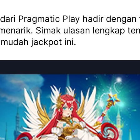
0 dari Pragmatic Play hadir dengan
enarik. Simak ulasan lengkap te
t mudah jackpot ini.