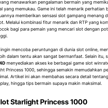
 yang menawarkan pengalaman bermain yang memik
ual yang memukau. Game ini telah menarik perhatian
uannya memberikan sensasi slot gampang menang 
t. Melalui kombinasi fitur menarik dan RTP yang kompe
ocok bagi para pemain yang mencari slot dengan pot
ggi.
ingin mencoba peruntungan di dunia slot online, me
ebih dalam tentu akan sangat bermanfaat. Selain itu, 
4D
menyediakan akses ke berbagai game slot winrate
ight Princess 1000, sehingga semakin memudahkan p
imal. Artikel ini akan membahas secara detail tentang 
play, hingga tips bermain supaya makin maksimal.
lot Starlight Princess 1000