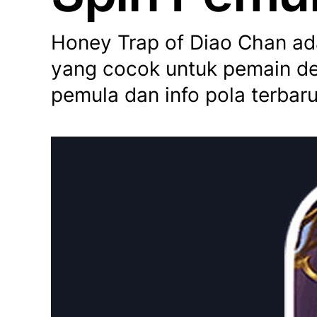
Honey Trap of Diao Chan ada
yang cocok untuk pemain deng
pemula dan info pola terbar