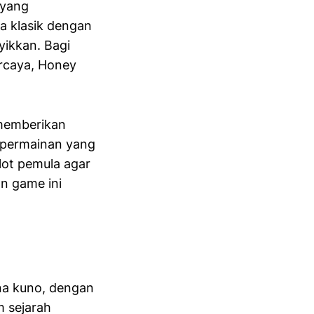
 yang
a klasik dengan
yikkan. Bagi
rcaya, Honey
 memberikan
a permainan yang
slot pemula agar
n game ini
na kuno, dengan
m sejarah