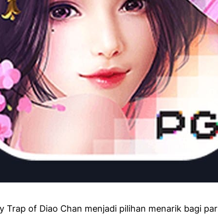
 Trap of Diao Chan menjadi pilihan menarik bagi p