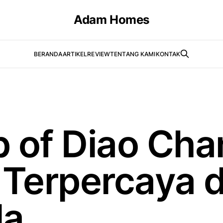
Adam Homes
BERANDA
ARTIKEL
REVIEW
TENTANG KAMI
KONTAK
 of Diao Chan
 Terpercaya 
la