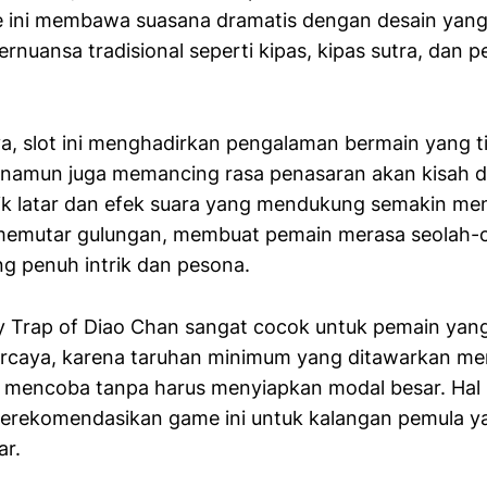
 ini membawa suasana dramatis dengan desain yang
rnuansa tradisional seperti kipas, kipas sutra, dan 
a, slot ini menghadirkan pengalaman bermain yang t
amun juga memancing rasa penasaran akan kisah di 
ik latar dan efek suara yang mendukung semakin m
t memutar gulungan, membuat pemain merasa seolah-
ng penuh intrik dan pesona.
ey Trap of Diao Chan sangat cocok untuk pemain yang
percaya, karena taruhan minimum yang ditawarkan 
k mencoba tanpa harus menyiapkan modal besar. Hal i
rekomendasikan game ini untuk kalangan pemula yan
ar.