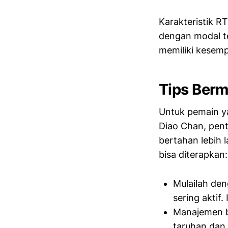
Karakteristik RT
dengan modal te
memiliki kesemp
Tips Berm
Untuk pemain ya
Diao Chan, pent
bertahan lebih 
bisa diterapkan:
Mulailah den
sering aktif
Manajemen b
taruhan dan