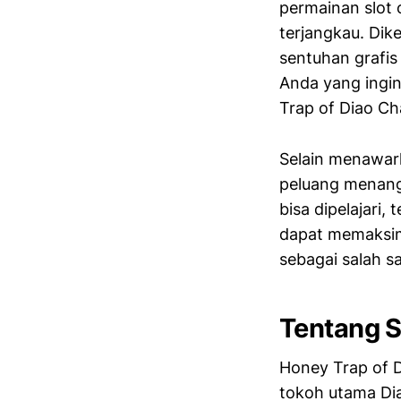
permainan slot
terjangkau. Dik
sentuhan grafis
Anda yang ingi
Trap of Diao Ch
Selain menawark
peluang menang 
bisa dipelajari,
dapat memaksim
sebagai salah s
Tentang S
Honey Trap of 
tokoh utama Dia