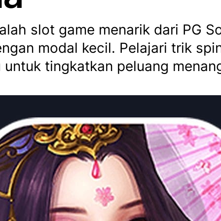
lah slot game menarik dari PG So
an modal kecil. Pelajari trik spin
u untuk tingkatkan peluang menan