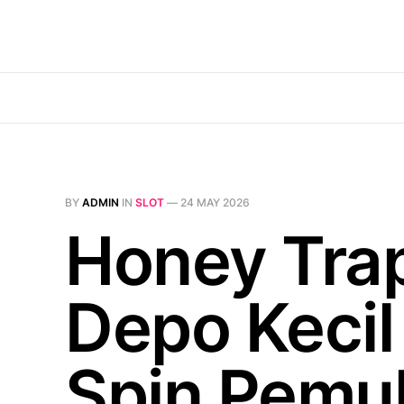
BY
ADMIN
IN
SLOT
—
24 MAY 2026
Honey Trap
Depo Kecil
Spin Pemu