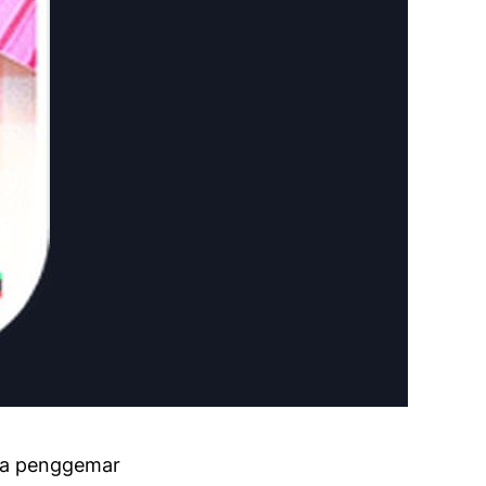
ara penggemar