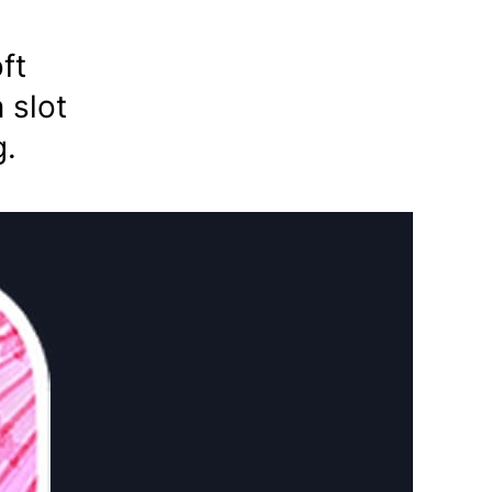
ft
 slot
g.