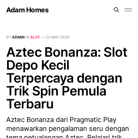
Adam Homes
BY
ADMIN
IN
SLOT
—
23 MAY 2026
Aztec Bonanza: Slot
Depo Kecil
Terpercaya dengan
Trik Spin Pemula
Terbaru
Aztec Bonanza dari Pragmatic Play
menawarkan pengalaman seru dengan
tema petualangan Aztec. Pelajari trik