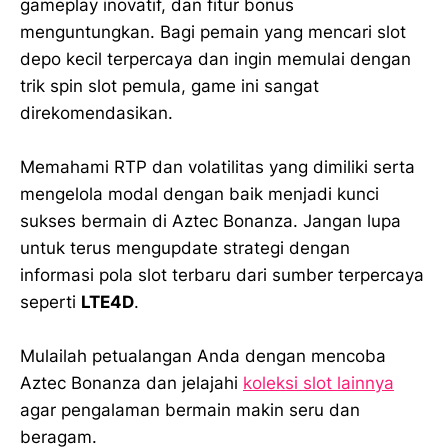
gameplay inovatif, dan fitur bonus
menguntungkan. Bagi pemain yang mencari slot
depo kecil terpercaya dan ingin memulai dengan
trik spin slot pemula, game ini sangat
direkomendasikan.
Memahami RTP dan volatilitas yang dimiliki serta
mengelola modal dengan baik menjadi kunci
sukses bermain di Aztec Bonanza. Jangan lupa
untuk terus mengupdate strategi dengan
informasi pola slot terbaru dari sumber terpercaya
seperti
LTE4D
.
Mulailah petualangan Anda dengan mencoba
Aztec Bonanza dan jelajahi
koleksi slot lainnya
agar pengalaman bermain makin seru dan
beragam.