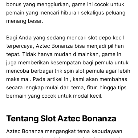
bonus yang menggiurkan, game ini cocok untuk
pemain yang mencari hiburan sekaligus peluang
menang besar.
Bagi Anda yang sedang mencari slot depo kecil
terpercaya, Aztec Bonanza bisa menjadi pilihan
tepat. Tidak hanya mudah dimainkan, game ini
juga memberikan kesempatan bagi pemula untuk
mencoba berbagai trik spin slot pemula agar lebih
maksimal. Pada artikel ini, kami akan membahas
secara lengkap mulai dari tema, fitur, hingga tips
bermain yang cocok untuk modal kecil.
Tentang Slot Aztec Bonanza
Aztec Bonanza mengangkat tema kebudayaan